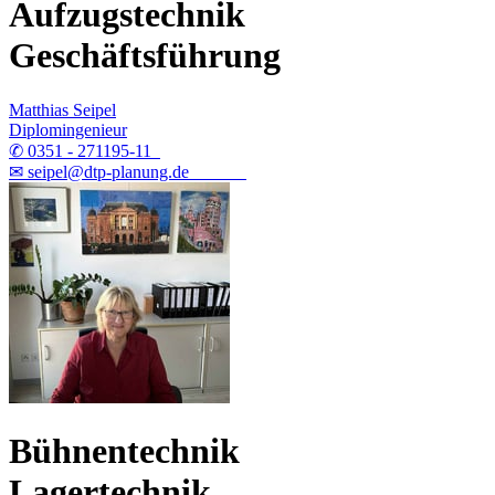
Aufzugstechnik
Geschäftsführung
Matthias Seipel
Diplomingenieur
✆ 0351 - 271195-11
✉ seipel@dtp-planung.de
Bühnentechnik
Lagertechnik