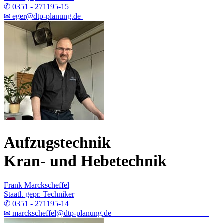
✆ 0351 - 271195-15
✉ eger@dtp-planung.de
Aufzugstechnik
Kran- und Hebetechnik
Frank Marckscheffel
Staatl. gepr. Techniker
✆ 0351 - 271195-14
✉ marckscheffel@dtp-planung.de