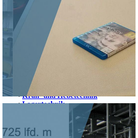
Fahrregale
Feste Regale
Sonderschränke
Transportanlagen
Verstellbare Lagerwände
Sonstiges
PROJEKTE
•
Bühnen
•
Aufzüge
•
Kran- und Hebetechnik
•
Lagertechnik
•
Referenzen
VERSTELLBARE LAGERWÄNDE
Wir beraten Sie gerne über Möglichkeiten der sicheren Lagerung
von Kulissen, Dekorationen und Bühnenaufbauten nach Ihren
speziellen örtlichen Bedingungen. Bei unserer Planung findet Ihr