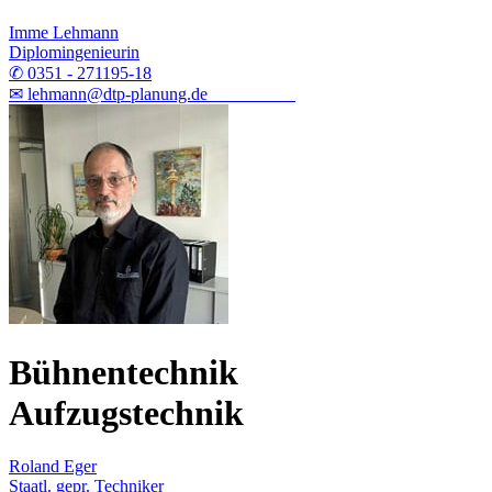
Imme Lehmann
Diplomingenieurin
✆ 0351 - 271195-18
✉ lehmann@dtp-planung.de
Bühnentechnik
Aufzugstechnik
Roland Eger
Staatl. gepr. Techniker