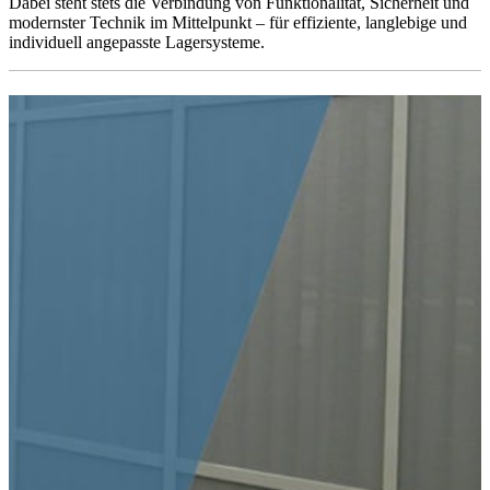
Dabei steht stets die Verbindung von Funktionalität, Sicherheit und
modernster Technik im Mittelpunkt – für effiziente, langlebige und
individuell angepasste Lagersysteme.
FAHRREGALE
Wir beraten Sie gern über alle ortsfesten und beweglichen
Lagereinrichtungen. Ihre Vorhaben werden durch uns entsprechend
den aktuellen Richtlinien für Lagereinrichtungen und Lagergeräte
projektiert und geplant.
Die Projektierung beinhaltet unter anderem: Berechnung optimaler
Regallagerflächen nach dem verfügbaren Lagerraum, dem
speziellen
Lagergut und der maximal möglichen Traglast der Räumlichkeiten.
Sie wünschen eine Beratung?
Ansprechpartner für alle Bereiche finden Sie ➜
HIER
Fahrregale
Feste Regale
Sonderschränke
Transportanlagen
Verstellbare Lagerwände
Sonstiges