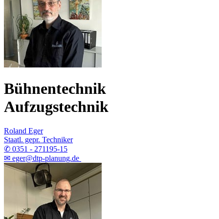
Bühnentechnik
Aufzugstechnik
Roland Eger
Staatl. gepr. Techniker
✆ 0351 - 271195-15
✉ eger@dtp-planung.de