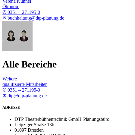
Verena Kühnel
Ökonom
✆ 0351 – 271195-0
✉ buchhaltung@dtp-planung.de
Alle Bereiche
Weitere
qualifizierte Mitarbeiter
✆ 0351 – 271195-0
✉ dtp@dtp-planung.de
ADRESSE
DTP Theaterbühnentechnik GmbH-Planungsbüro
Leipziger Straße 13b
01097 Dresden