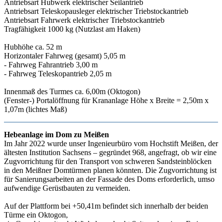
Antriebsart Hubwerk elektrischer Seilantrieb
Antriebsart Teleskopausleger elektrischer Triebstockantrieb
Antriebsart Fahrwerk elektrischer Triebstockantrieb
Tragfähigkeit 1000 kg (Nutzlast am Haken)
Hubhöhe ca. 52 m
Horizontaler Fahrweg (gesamt) 5,05 m
- Fahrweg Fahrantrieb 3,00 m
- Fahrweg Teleskopantrieb 2,05 m
Innenmaß des Turmes ca. 6,00m (Oktogon)
(Fenster-) Portalöffnung für Krananlage Höhe x Breite = 2,50m x
1,07m (lichtes Maß)
Hebeanlage im Dom zu Meißen
Im Jahr 2022 wurde unser Ingenieurbüro vom Hochstift Meißen, der
ältesten Institution Sachsens – gegründet 968, angefragt, ob wir eine
Zugvorrichtung für den Transport von schweren Sandsteinblöcken
in den Meißner Domtürmen planen könnten. Die Zugvorrichtung ist
für Sanierungsarbeiten an der Fassade des Doms erforderlich, umso
aufwendige Gerüstbauten zu vermeiden.
Auf der Plattform bei +50,41m befindet sich innerhalb der beiden
Türme ein Oktogon,