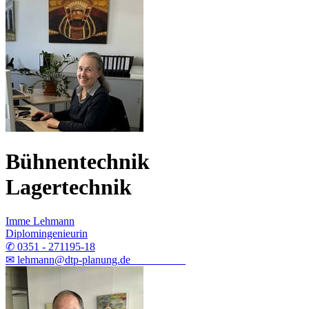
Bühnentechnik
Lagertechnik
Imme Lehmann
Diplomingenieurin
✆ 0351 - 271195-18
✉ lehmann@dtp-planung.de