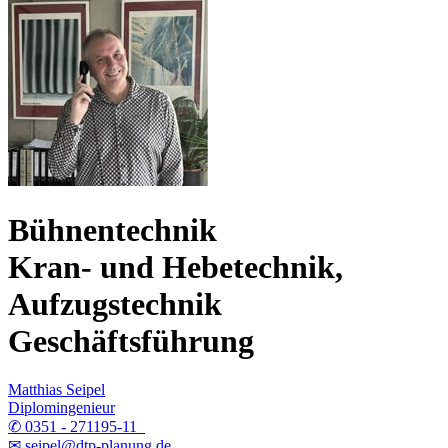
Bühnentechnik
Kran- und Hebetechnik,
Aufzugstechnik
Geschäftsführung
Matthias Seipel
Diplomingenieur
✆ 0351 - 271195-11
✉ seipel@dtp-planung.de